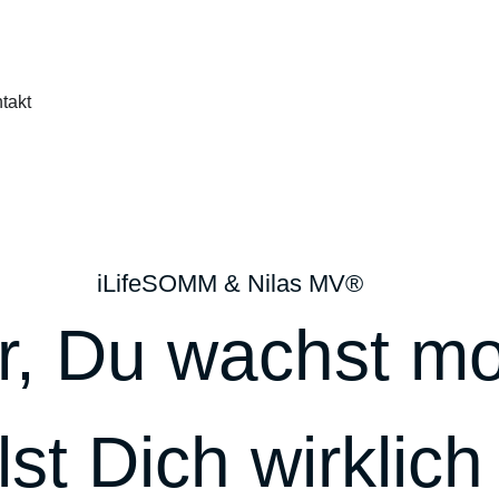
takt
iLifeSOMM & Nilas MV®
vor, Du wachst m
st Dich wirklich 