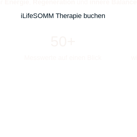
hr
Energie
,
Regeneration
und
innere Balance
iLifeSOMM Therapie buchen
50+
Messwerte auf einen Blick
w