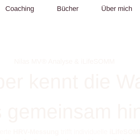
Coaching
Bücher
Über mich
Nilas MV® Analyse & iLifeSOMM
er kennt die Wa
s gemeinsam hi
ierte
HRV-Messung
trifft individuelle
iLifeSOM