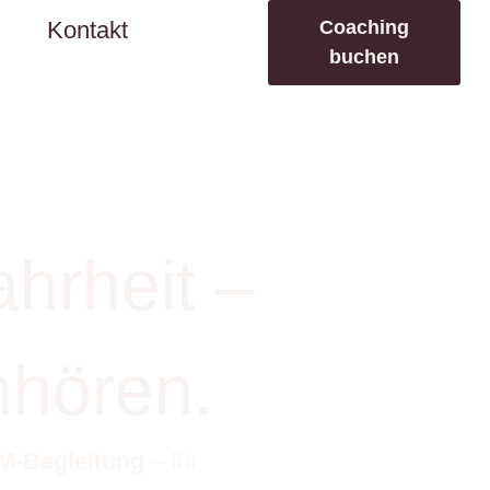
Coaching
Kontakt
buchen
hrheit –
nhören.
M-Begleitung
– für