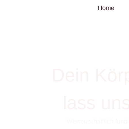
Home
Dein Körp
lass un
Wissenschaftlich fund